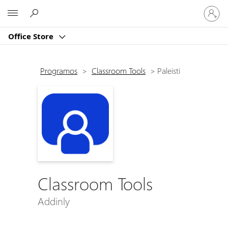
Prisijun
Microsoft
prie
paskyro
Office Store
Programos
>
Classroom Tools
>
Paleisti
Classroom Tools
Addinly