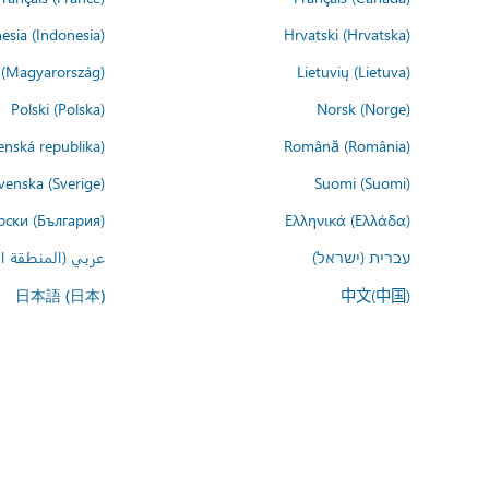
esia (Indonesia)
Hrvatski (Hrvatska)
(Magyarország)
Lietuvių (Lietuva)
Polski (Polska)
Norsk (Norge)
enská republika)
Română (România)
venska (Sverige)
Suomi (Suomi)
рски (България)
Ελληνικά (Ελλάδα)
עברית (ישראל)
عربي (المنطقة ال
中文(中国)
日本語 (日本)