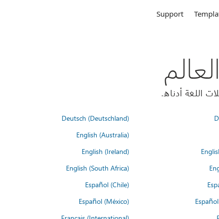
Support
Templa
Deutsch (Deutschland)
D
English (Australia)
English (Ireland)
Englis
English (South Africa)
Eng
Español (Chile)
Esp
Español (México)
Español
Français (International)