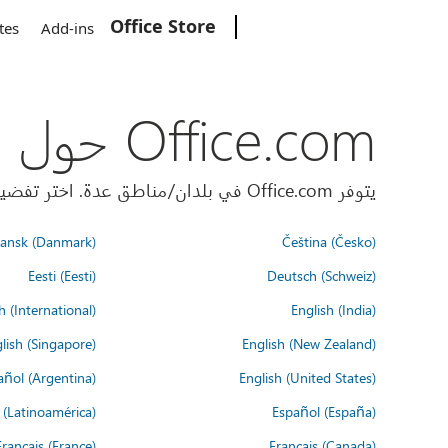
Office Store
Microsoft
tes
Add-ins
Office.com حول العالم
يتوفر Office.com في بلدان/مناطق عدة. اختر تفضيلات اللغة أدناه.
ansk (Danmark)
Čeština (Česko)
Eesti (Eesti)
Deutsch (Schweiz)
h (International)
English (India)
lish (Singapore)
English (New Zealand)
añol (Argentina)
English (United States)
 (Latinoamérica)
Español (España)
Français (France)
Français (Canada)