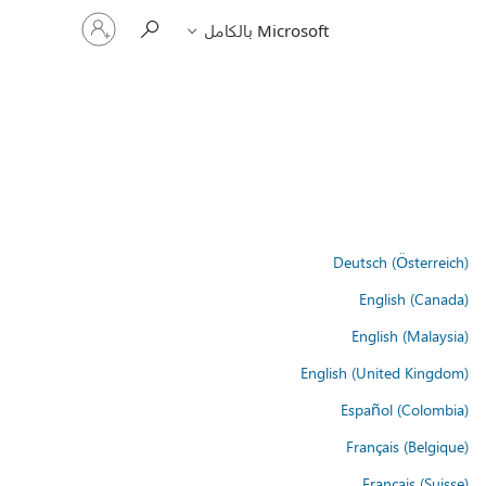
تسجيل
Microsoft بالكامل
الدخول
إلى
حسابك
Deutsch (Österreich)
English (Canada)
English (Malaysia)
English (United Kingdom)
Español (Colombia)
Français (Belgique)
Français (Suisse)