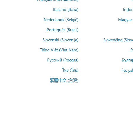
Italiano (Italia)
Indon
Nederlands (België)
Magyar 
Português (Brasil)
Slovenski (Slovenija)
Slovenčina (Slov
Tiếng Việt (Việt Nam)
S
Русский (Россия)
Бълга
عربية)
ไทย (ไทย)
繁體中文 (台灣)