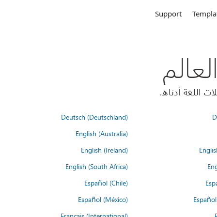
Support
Templa
Deutsch (Deutschland)
D
English (Australia)
English (Ireland)
Englis
English (South Africa)
Eng
Español (Chile)
Esp
Español (México)
Español
Français (International)