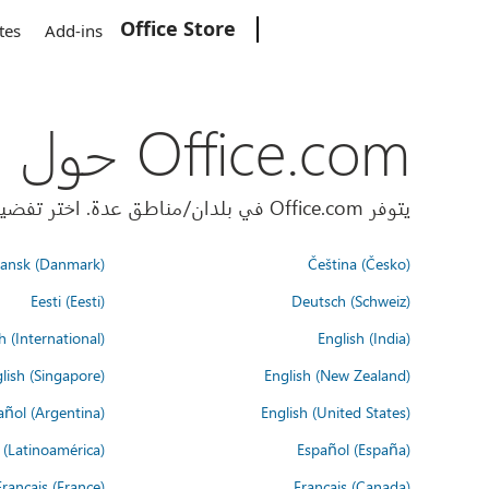
Office Store
Microsoft
tes
Add-ins
Office.com حول العالم
يتوفر Office.com في بلدان/مناطق عدة. اختر تفضيلات اللغة أدناه.
ansk (Danmark)
Čeština (Česko)
Eesti (Eesti)
Deutsch (Schweiz)
h (International)
English (India)
lish (Singapore)
English (New Zealand)
añol (Argentina)
English (United States)
 (Latinoamérica)
Español (España)
Français (France)
Français (Canada)