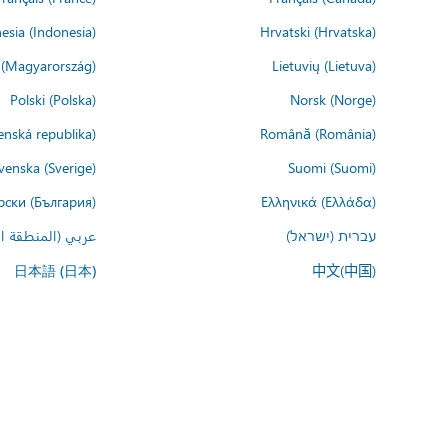
esia (Indonesia)
Hrvatski (Hrvatska)
(Magyarország)
Lietuvių (Lietuva)
Polski (Polska)
Norsk (Norge)
enská republika)
Română (România)
venska (Sverige)
Suomi (Suomi)
рски (България)
Ελληνικά (Ελλάδα)
עברית (ישראל)
عربي (المنطقة ال
中文(中国)
日本語 (日本)