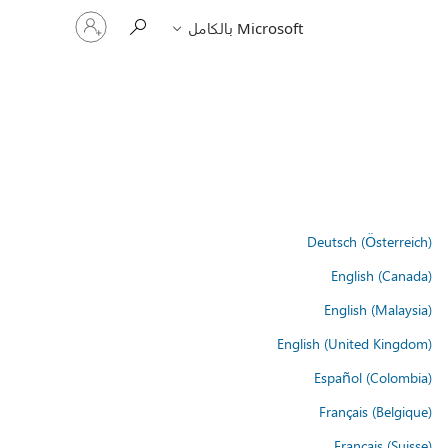
تسجيل
Microsoft بالكامل
الدخول
إلى
حسابك
Deutsch (Österreich)
English (Canada)
English (Malaysia)
English (United Kingdom)
Español (Colombia)
Français (Belgique)
Français (Suisse)