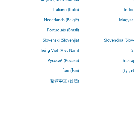
Italiano (Italia)
Indon
Nederlands (België)
Magyar 
Português (Brasil)
Slovenski (Slovenija)
Slovenčina (Slov
Tiếng Việt (Việt Nam)
S
Русский (Россия)
Бълга
عربية)
ไทย (ไทย)
繁體中文 (台灣)