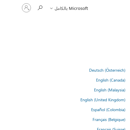
تسجيل
Microsoft بالكامل
الدخول
إلى
حسابك
Deutsch (Österreich)
English (Canada)
English (Malaysia)
English (United Kingdom)
Español (Colombia)
Français (Belgique)
Français (Suisse)