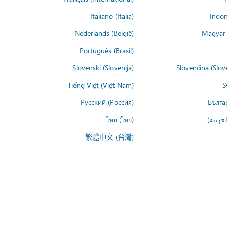
Italiano (Italia)
Indon
Nederlands (België)
Magyar 
Português (Brasil)
Slovenski (Slovenija)
Slovenčina (Slov
Tiếng Việt (Việt Nam)
S
Русский (Россия)
Бълга
عربية)
ไทย (ไทย)
繁體中文 (台灣)