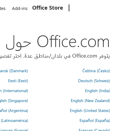
Office Store
Microsoft
tes
Add-ins
Office.com حول العالم
يتوفر Office.com في بلدان/مناطق عدة. اختر تفضيلات اللغة أدناه.
ansk (Danmark)
Čeština (Česko)
Eesti (Eesti)
Deutsch (Schweiz)
h (International)
English (India)
lish (Singapore)
English (New Zealand)
añol (Argentina)
English (United States)
 (Latinoamérica)
Español (España)
Français (France)
Français (Canada)