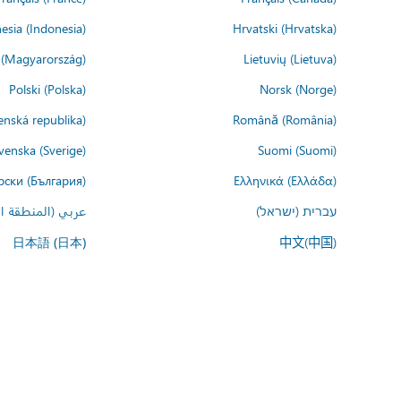
esia (Indonesia)
Hrvatski (Hrvatska)
(Magyarország)
Lietuvių (Lietuva)
Polski (Polska)
Norsk (Norge)
enská republika)
Română (România)
venska (Sverige)
Suomi (Suomi)
рски (България)
Ελληνικά (Ελλάδα)
עברית (ישראל)
عربي (المنطقة ال
中文(中国)
日本語 (日本)