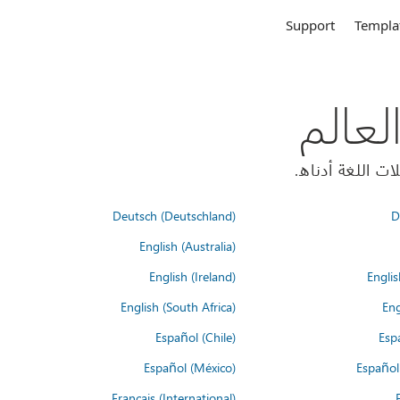
Support
Templa
Deutsch (Deutschland)
D
English (Australia)
English (Ireland)
Englis
English (South Africa)
Eng
Español (Chile)
Esp
Español (México)
Español
Français (International)