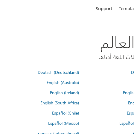
Support
Templa
Deutsch (Deutschland)
D
English (Australia)
English (Ireland)
Englis
English (South Africa)
Eng
Español (Chile)
Esp
Español (México)
Español
Français (International)