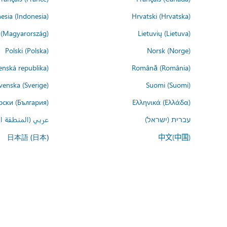
esia (Indonesia)
Hrvatski (Hrvatska)
(Magyarország)
Lietuvių (Lietuva)
Polski (Polska)
Norsk (Norge)
enská republika)
Română (România)
venska (Sverige)
Suomi (Suomi)
рски (България)
Ελληνικά (Ελλάδα)
עברית (ישראל)
عربي (المنطقة ال
中文(中国)
日本語 (日本)