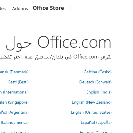
Office Store
Microsoft
tes
Add-ins
Office.com حول العالم
يتوفر Office.com في بلدان/مناطق عدة. اختر تفضيلات اللغة أدناه.
ansk (Danmark)
Čeština (Česko)
Eesti (Eesti)
Deutsch (Schweiz)
h (International)
English (India)
lish (Singapore)
English (New Zealand)
añol (Argentina)
English (United States)
 (Latinoamérica)
Español (España)
Français (France)
Français (Canada)