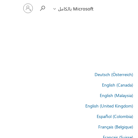
تسجيل
Microsoft بالكامل
الدخول
إلى
حسابك
Deutsch (Österreich)
English (Canada)
English (Malaysia)
English (United Kingdom)
Español (Colombia)
Français (Belgique)
Français (Suisse)