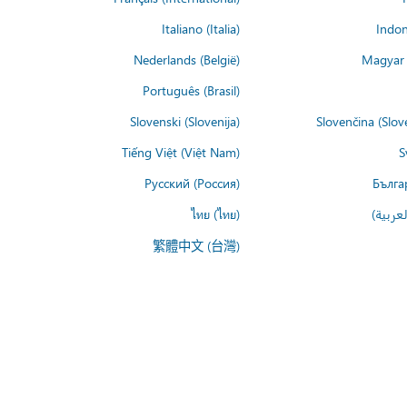
Italiano (Italia)
Indon
Nederlands (België)
Magyar 
Português (Brasil)
Slovenski (Slovenija)
Slovenčina (Slov
Tiếng Việt (Việt Nam)
S
Русский (Россия)
Бълга
عربية)
ไทย (ไทย)
繁體中文 (台灣)