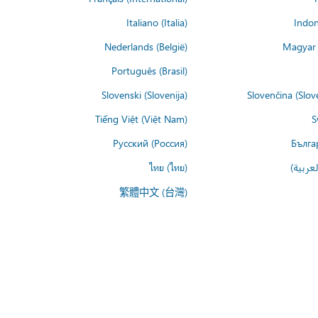
Italiano (Italia)
Indon
Nederlands (België)
Magyar 
Português (Brasil)
Slovenski (Slovenija)
Slovenčina (Slov
Tiếng Việt (Việt Nam)
S
Русский (Россия)
Бълга
عربية)
ไทย (ไทย)
繁體中文 (台灣)