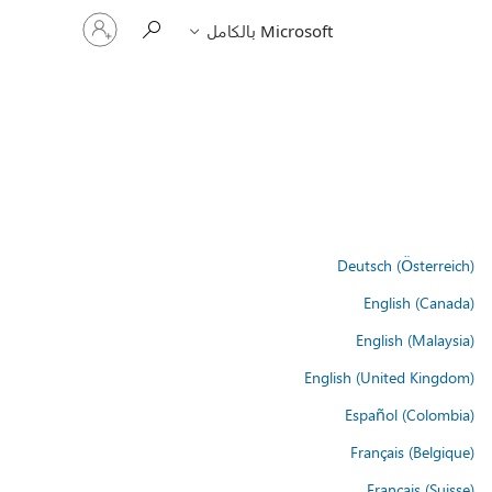
تسجيل
Microsoft بالكامل
الدخول
إلى
حسابك
Deutsch (Österreich)
English (Canada)
English (Malaysia)
English (United Kingdom)
Español (Colombia)
Français (Belgique)
Français (Suisse)