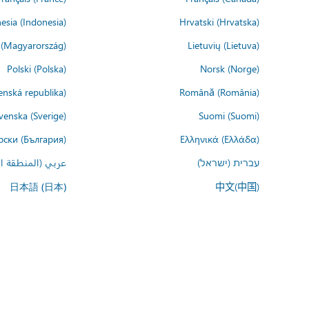
esia (Indonesia)
Hrvatski (Hrvatska)
(Magyarország)
Lietuvių (Lietuva)
Polski (Polska)
Norsk (Norge)
enská republika)
Română (România)
venska (Sverige)
Suomi (Suomi)
рски (България)
Ελληνικά (Ελλάδα)
עברית (ישראל)
عربي (المنطقة ال
中文(中国)
日本語 (日本)