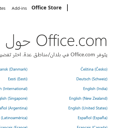
Office Store
Microsoft
tes
Add-ins
Office.com حول العالم
يتوفر Office.com في بلدان/مناطق عدة. اختر تفضيلات اللغة أدناه.
ansk (Danmark)
Čeština (Česko)
Eesti (Eesti)
Deutsch (Schweiz)
h (International)
English (India)
lish (Singapore)
English (New Zealand)
añol (Argentina)
English (United States)
 (Latinoamérica)
Español (España)
Français (France)
Français (Canada)