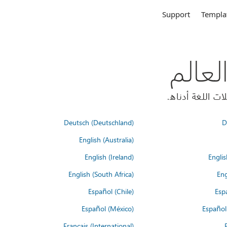
Support
Templa
Deutsch (Deutschland)
D
English (Australia)
English (Ireland)
Englis
English (South Africa)
Eng
Español (Chile)
Esp
Español (México)
Español
Français (International)