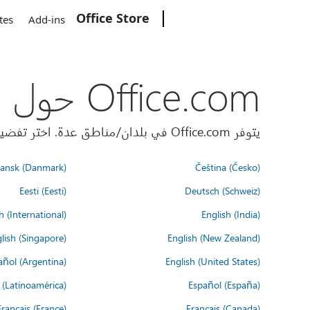
Office Store
Microsoft
tes
Add-ins
Office.com حول العالم
يتوفر Office.com في بلدان/مناطق عدة. اختر تفضيلات اللغة أدناه.
ansk (Danmark)
Čeština (Česko)
Eesti (Eesti)
Deutsch (Schweiz)
h (International)
English (India)
lish (Singapore)
English (New Zealand)
añol (Argentina)
English (United States)
 (Latinoamérica)
Español (España)
Français (France)
Français (Canada)