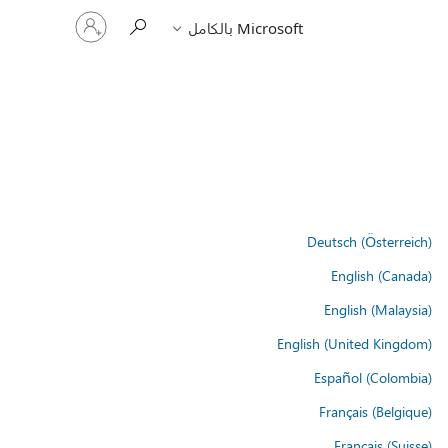
تسجيل
Microsoft بالكامل
الدخول
إلى
حسابك
Deutsch (Österreich)
English (Canada)
English (Malaysia)
English (United Kingdom)
Español (Colombia)
Français (Belgique)
Français (Suisse)