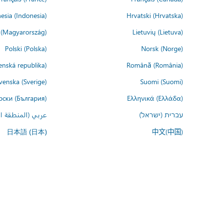
esia (Indonesia)
Hrvatski (Hrvatska)
(Magyarország)
Lietuvių (Lietuva)
Polski (Polska)
Norsk (Norge)
enská republika)
Română (România)
venska (Sverige)
Suomi (Suomi)
рски (България)
Ελληνικά (Ελλάδα)
עברית (ישראל)
عربي (المنطقة ال
中文(中国)
日本語 (日本)