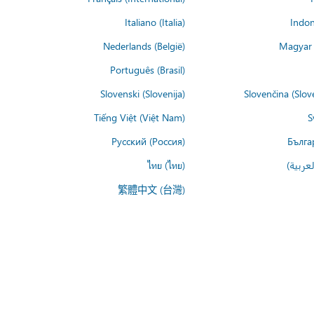
Italiano (Italia)
Indon
Nederlands (België)
Magyar 
Português (Brasil)
Slovenski (Slovenija)
Slovenčina (Slov
Tiếng Việt (Việt Nam)
S
Русский (Россия)
Бълга
عربية)
ไทย (ไทย)
繁體中文 (台灣)