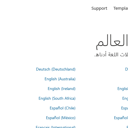
Support
Templa
Deutsch (Deutschland)
D
English (Australia)
English (Ireland)
Englis
English (South Africa)
Eng
Español (Chile)
Esp
Español (México)
Español
Français (International)