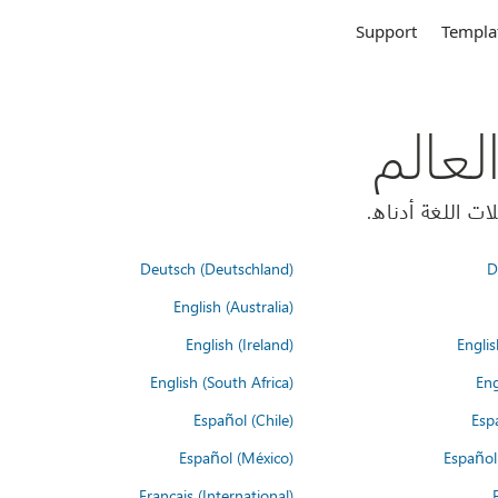
Support
Templa
Deutsch (Deutschland)
D
English (Australia)
English (Ireland)
Englis
English (South Africa)
Eng
Español (Chile)
Esp
Español (México)
Español
Français (International)