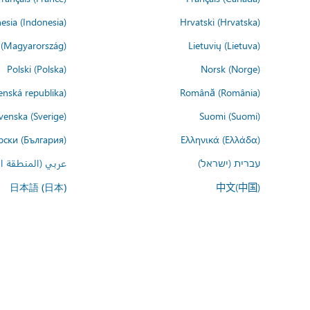
esia (Indonesia)
Hrvatski (Hrvatska)
(Magyarország)
Lietuvių (Lietuva)
Polski (Polska)
Norsk (Norge)
enská republika)
Română (România)
venska (Sverige)
Suomi (Suomi)
рски (България)
Ελληνικά (Ελλάδα)
עברית (ישראל)
عربي (المنطقة ال
中文(中国)
日本語 (日本)