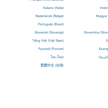
Italiano (Italia)
Indon
Nederlands (België)
Magyar 
Português (Brasil)
Slovenski (Slovenija)
Slovenčina (Slov
Tiếng Việt (Việt Nam)
S
Русский (Россия)
Бълга
عربية)
ไทย (ไทย)
繁體中文 (台灣)