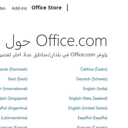
Office Store
Microsoft
tes
Add-ins
Office.com حول العالم
يتوفر Office.com في بلدان/مناطق عدة. اختر تفضيلات اللغة أدناه.
ansk (Danmark)
Čeština (Česko)
Eesti (Eesti)
Deutsch (Schweiz)
h (International)
English (India)
lish (Singapore)
English (New Zealand)
añol (Argentina)
English (United States)
 (Latinoamérica)
Español (España)
Français (France)
Français (Canada)