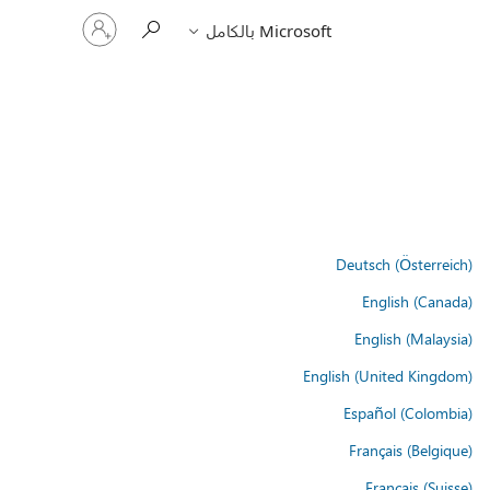
تسجيل
Microsoft بالكامل
الدخول
إلى
حسابك
Deutsch (Österreich)
English (Canada)
English (Malaysia)
English (United Kingdom)
Español (Colombia)
Français (Belgique)
Français (Suisse)