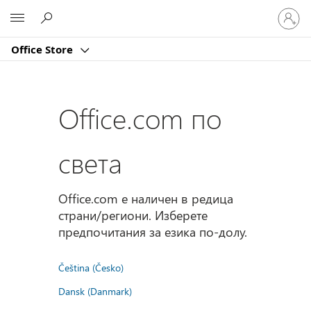
Влезте
Microsoft
във
вашия
Office Store
акаунт
Office.com по
света
Office.com е наличен в редица
страни/региони. Изберете
предпочитания за езика по-долу.
Čeština (Česko)
Dansk (Danmark)