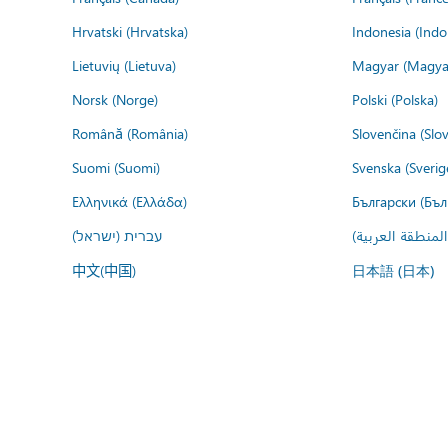
Hrvatski (Hrvatska)
Indonesia (Indo
Lietuvių (Lietuva)
Magyar (Magya
Norsk (Norge)
Polski (Polska)
Română (România)
Slovenčina (Slo
Suomi (Suomi)
Svenska (Sverig
Ελληνικά (Ελλάδα)
Български (Бъл
المنطقة العربية
עברית (ישראל)
中文(中国)
日本語 (日本)