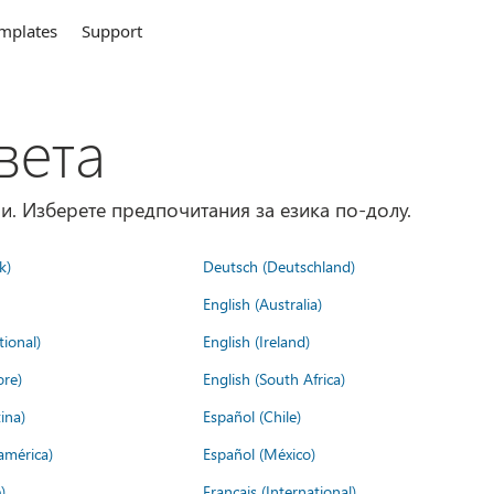
mplates
Support
вета
и. Изберете предпочитания за езика по-долу.
k)
Deutsch (Deutschland)
English (Australia)
tional)
English (Ireland)
ore)
English (South Africa)
ina)
Español (Chile)
américa)
Español (México)
)
Français (International)