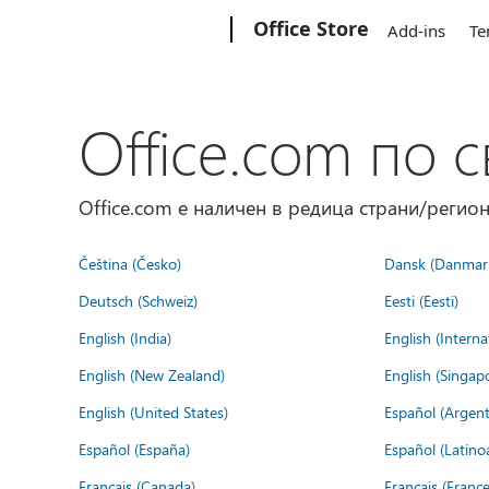
Microsoft
Office Store
Add-ins
Te
Office.com по с
Office.com е наличен в редица страни/регион
Čeština (Česko)
Dansk (Danmar
Deutsch (Schweiz)
Eesti (Eesti)
English (India)
English (Interna
English (New Zealand)
English (Singap
English (United States)
Español (Argent
Español (España)
Español (Latino
Français (Canada)
Français (France