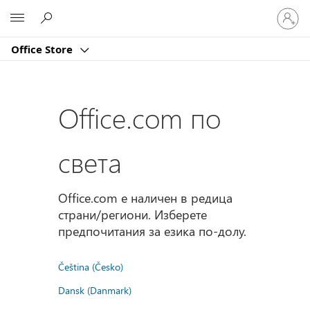
Влезте
Microsoft
във
вашия
Office Store
акаунт
Office.com по
света
Office.com е наличен в редица
страни/региони. Изберете
предпочитания за езика по-долу.
Čeština (Česko)
Dansk (Danmark)