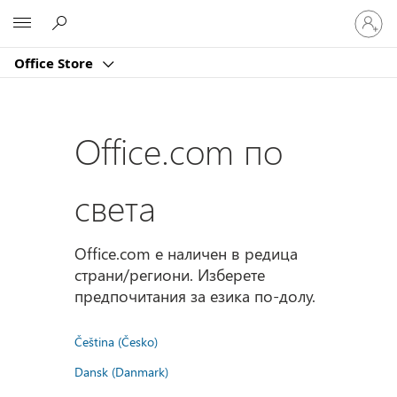
Влезте
Microsoft
във
вашия
Office Store
акаунт
Office.com по
света
Office.com е наличен в редица
страни/региони. Изберете
предпочитания за езика по-долу.
Čeština (Česko)
Dansk (Danmark)