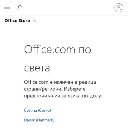
Влезте
Microsoft
във
вашия
Office Store
акаунт
Office.com по
света
Office.com е наличен в редица
страни/региони. Изберете
предпочитания за езика по-долу.
Čeština (Česko)
Dansk (Danmark)