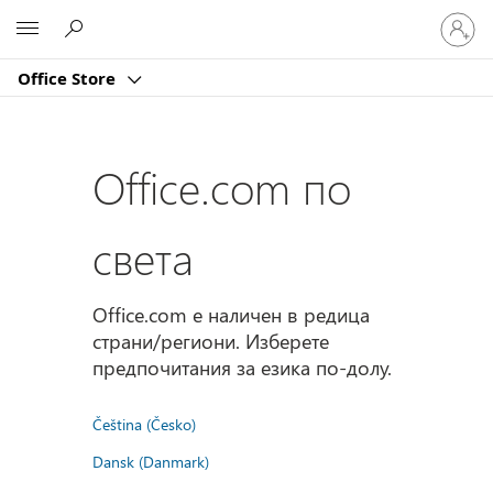
Влезте
Microsoft
във
вашия
Office Store
акаунт
Office.com по
света
Office.com е наличен в редица
страни/региони. Изберете
предпочитания за езика по-долу.
Čeština (Česko)
Dansk (Danmark)