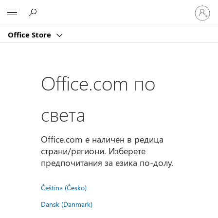
Влезте
Microsoft
във
вашия
Office Store
акаунт
Office.com по
света
Office.com е наличен в редица
страни/региони. Изберете
предпочитания за езика по-долу.
Čeština (Česko)
Dansk (Danmark)