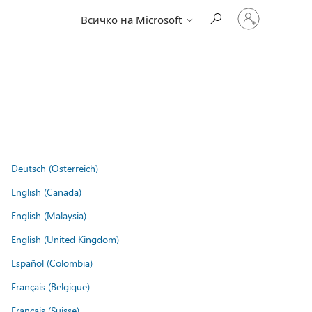
Влезте
Всичко на Microsoft
във
вашия
акаунт
Deutsch (Österreich)
English (Canada)
English (Malaysia)
English (United Kingdom)
Español (Colombia)
Français (Belgique)
Français (Suisse)