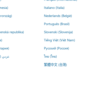
nesia)
Italiano (Italia)
rország)
Nederlands (België)
Português (Brasil)
venská republika)
Slovenski (Slovenija)
e)
Tiếng Việt (Việt Nam)
гария)
Русский (Россия)
عربي ()
ไทย (ไทย)
繁體中文 (台灣)