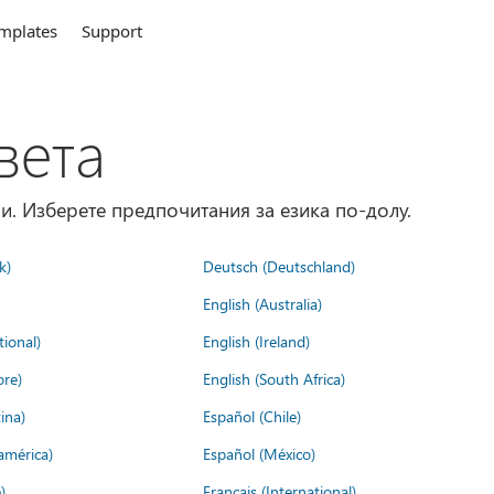
mplates
Support
вета
и. Изберете предпочитания за езика по-долу.
k)
Deutsch (Deutschland)
English (Australia)
tional)
English (Ireland)
ore)
English (South Africa)
ina)
Español (Chile)
américa)
Español (México)
)
Français (International)