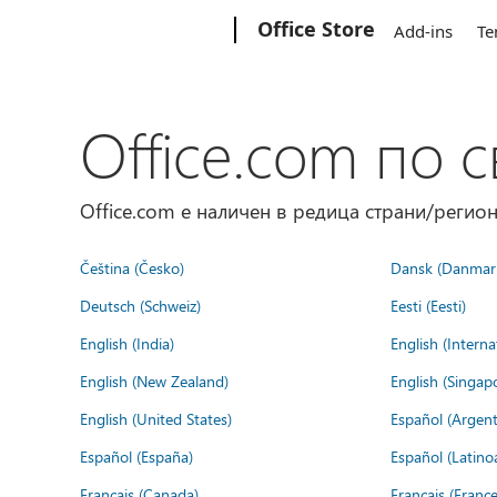
Microsoft
Office Store
Add-ins
Te
Office.com по с
Office.com е наличен в редица страни/регион
Čeština (Česko)
Dansk (Danmar
Deutsch (Schweiz)
Eesti (Eesti)
English (India)
English (Interna
English (New Zealand)
English (Singap
English (United States)
Español (Argent
Español (España)
Español (Latino
Français (Canada)
Français (France