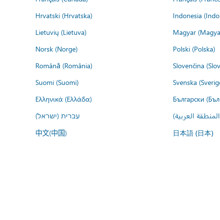
Hrvatski (Hrvatska)
Indonesia (Indo
Lietuvių (Lietuva)
Magyar (Magya
Norsk (Norge)
Polski (Polska)
Română (România)
Slovenčina (Slo
Suomi (Suomi)
Svenska (Sverig
Ελληνικά (Ελλάδα)
Български (Бъл
المنطقة العربية
עברית (ישראל)
中文(中国)
日本語 (日本)