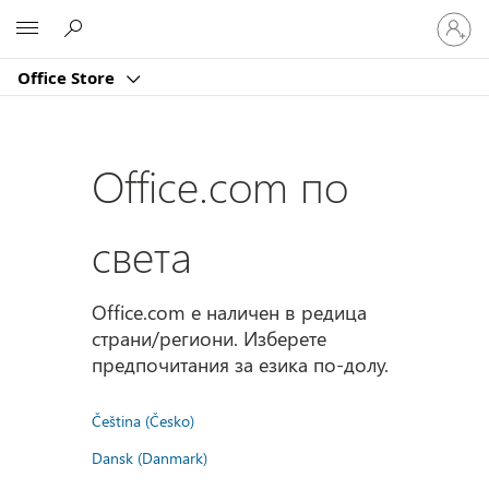
Влезте
Microsoft
във
вашия
Office Store
акаунт
Office.com по
света
Office.com е наличен в редица
страни/региони. Изберете
предпочитания за езика по-долу.
Čeština (Česko)
Dansk (Danmark)