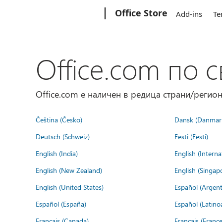
Microsoft
Office Store
Add-ins
Te
Office.com по с
Office.com е наличен в редица страни/регион
Čeština (Česko)
Dansk (Danmar
Deutsch (Schweiz)
Eesti (Eesti)
English (India)
English (Interna
English (New Zealand)
English (Singap
English (United States)
Español (Argent
Español (España)
Español (Latino
Français (Canada)
Français (France