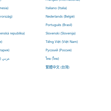
nesia)
Italiano (Italia)
rország)
Nederlands (België)
Português (Brasil)
venská republika)
Slovenski (Slovenija)
e)
Tiếng Việt (Việt Nam)
гария)
Русский (Россия)
عربي ()
ไทย (ไทย)
繁體中文 (台灣)