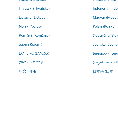
Hrvatski (Hrvatska)
Indonesia (Indo
Lietuvių (Lietuva)
Magyar (Magya
Norsk (Norge)
Polski (Polska)
Română (România)
Slovenčina (Slo
Suomi (Suomi)
Svenska (Sverig
Ελληνικά (Ελλάδα)
Български (Бъл
المنطقة العربية
עברית (ישראל)
中文(中国)
日本語 (日本)