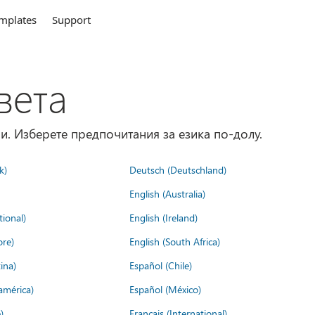
mplates
Support
вета
и. Изберете предпочитания за езика по-долу.
k)
Deutsch (Deutschland)
English (Australia)
tional)
English (Ireland)
ore)
English (South Africa)
ina)
Español (Chile)
américa)
Español (México)
)
Français (International)