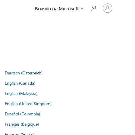
Влезте
Всичко на Microsoft
във
вашия
акаунт
Deutsch (Österreich)
English (Canada)
English (Malaysia)
English (United Kingdom)
Español (Colombia)
Français (Belgique)
Français (Suisse)