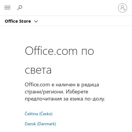
Влезте
Microsoft
във
вашия
Office Store
акаунт
Office.com по
света
Office.com е наличен в редица
страни/региони. Изберете
предпочитания за езика по-долу.
Čeština (Česko)
Dansk (Danmark)