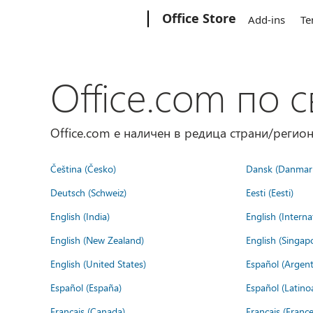
Microsoft
Office Store
Add-ins
Te
Office.com по с
Office.com е наличен в редица страни/регион
Čeština (Česko)
Dansk (Danmar
Deutsch (Schweiz)
Eesti (Eesti)
English (India)
English (Interna
English (New Zealand)
English (Singap
English (United States)
Español (Argent
Español (España)
Español (Latino
Français (Canada)
Français (France