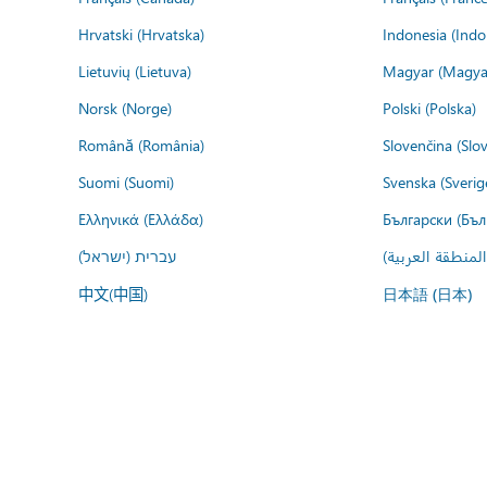
Hrvatski (Hrvatska)
Indonesia (Indo
Lietuvių (Lietuva)
Magyar (Magya
Norsk (Norge)
Polski (Polska)
Română (România)
Slovenčina (Slo
Suomi (Suomi)
Svenska (Sverig
Ελληνικά (Ελλάδα)
Български (Бъл
المنطقة العربية
עברית (ישראל)
中文(中国)
日本語 (日本)