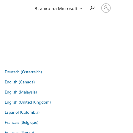
Влезте
Всичко на Microsoft
във
вашия
акаунт
Deutsch (Österreich)
English (Canada)
English (Malaysia)
English (United Kingdom)
Español (Colombia)
Français (Belgique)
Français (Suisse)