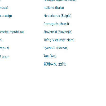
nesia)
Italiano (Italia)
rország)
Nederlands (België)
Português (Brasil)
venská republika)
Slovenski (Slovenija)
e)
Tiếng Việt (Việt Nam)
гария)
Русский (Россия)
عربي ()
ไทย (ไทย)
繁體中文 (台灣)