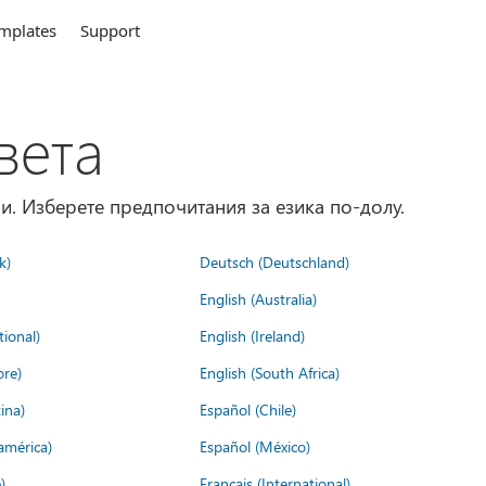
mplates
Support
вета
и. Изберете предпочитания за езика по-долу.
k)
Deutsch (Deutschland)
English (Australia)
tional)
English (Ireland)
ore)
English (South Africa)
ina)
Español (Chile)
américa)
Español (México)
)
Français (International)