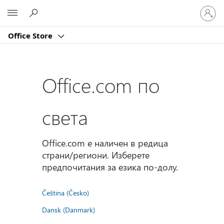
Влезте
Microsoft
във
вашия
Office Store
акаунт
Office.com по
света
Office.com е наличен в редица
страни/региони. Изберете
предпочитания за езика по-долу.
Čeština (Česko)
Dansk (Danmark)