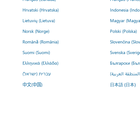
Hrvatski (Hrvatska)
Indonesia (Indo
Lietuvių (Lietuva)
Magyar (Magya
Norsk (Norge)
Polski (Polska)
Română (România)
Slovenčina (Slo
Suomi (Suomi)
Svenska (Sverig
Ελληνικά (Ελλάδα)
Български (Бъл
المنطقة العربية
עברית (ישראל)
中文(中国)
日本語 (日本)