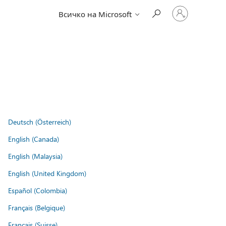
Влезте
Всичко на Microsoft
във
вашия
акаунт
Deutsch (Österreich)
English (Canada)
English (Malaysia)
English (United Kingdom)
Español (Colombia)
Français (Belgique)
Français (Suisse)