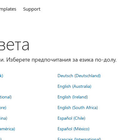
mplates
Support
вета
и. Изберете предпочитания за езика по-долу.
k)
Deutsch (Deutschland)
English (Australia)
tional)
English (Ireland)
ore)
English (South Africa)
ina)
Español (Chile)
américa)
Español (México)
)
Français (International)