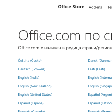
Microsoft
Office Store
Add-ins
Te
Office.com по с
Office.com е наличен в редица страни/регион
Čeština (Česko)
Dansk (Danmar
Deutsch (Schweiz)
Eesti (Eesti)
English (India)
English (Interna
English (New Zealand)
English (Singap
English (United States)
Español (Argent
Español (España)
Español (Latino
Français (Canada)
Français (France