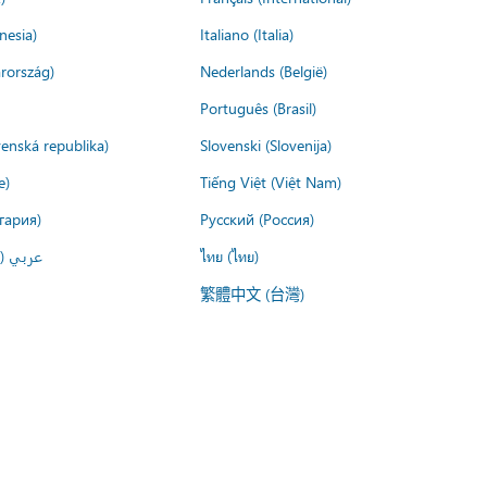
nesia)
Italiano (Italia)
rország)
Nederlands (België)
Português (Brasil)
venská republika)
Slovenski (Slovenija)
e)
Tiếng Việt (Việt Nam)
гария)
Русский (Россия)
عربي ()
ไทย (ไทย)
繁體中文 (台灣)