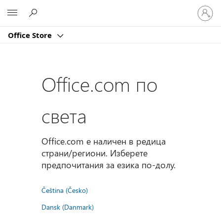
Влезте
Microsoft
във
вашия
Office Store
акаунт
Office.com по
света
Office.com е наличен в редица
страни/региони. Изберете
предпочитания за езика по-долу.
Čeština (Česko)
Dansk (Danmark)