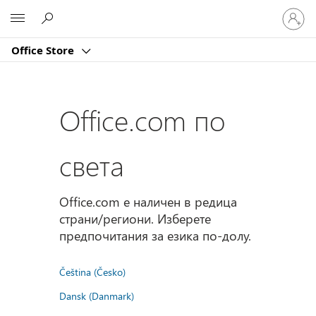
Влезте
Microsoft
във
вашия
Office Store
акаунт
Office.com по
света
Office.com е наличен в редица
страни/региони. Изберете
предпочитания за езика по-долу.
Čeština (Česko)
Dansk (Danmark)