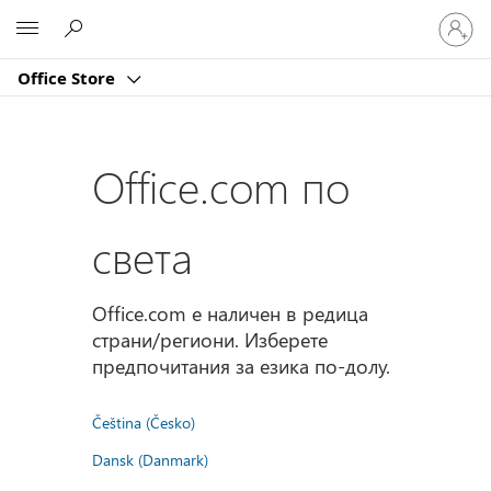
Влезте
Microsoft
във
вашия
Office Store
акаунт
Office.com по
света
Office.com е наличен в редица
страни/региони. Изберете
предпочитания за езика по-долу.
Čeština (Česko)
Dansk (Danmark)