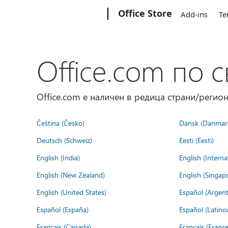
Microsoft
Office Store
Add-ins
Te
Office.com по с
Office.com е наличен в редица страни/регион
Čeština (Česko)
Dansk (Danmar
Deutsch (Schweiz)
Eesti (Eesti)
English (India)
English (Interna
English (New Zealand)
English (Singap
English (United States)
Español (Argent
Español (España)
Español (Latino
Français (Canada)
Français (France