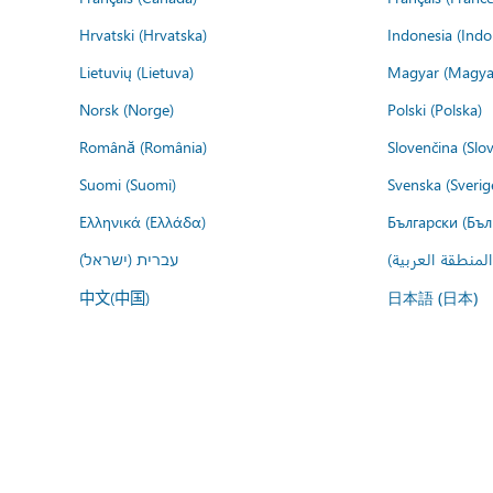
Hrvatski (Hrvatska)
Indonesia (Indo
Lietuvių (Lietuva)
Magyar (Magya
Norsk (Norge)
Polski (Polska)
Română (România)
Slovenčina (Slo
Suomi (Suomi)
Svenska (Sverig
Ελληνικά (Ελλάδα)
Български (Бъл
المنطقة العربية
עברית (ישראל)
中文(中国)
日本語 (日本)