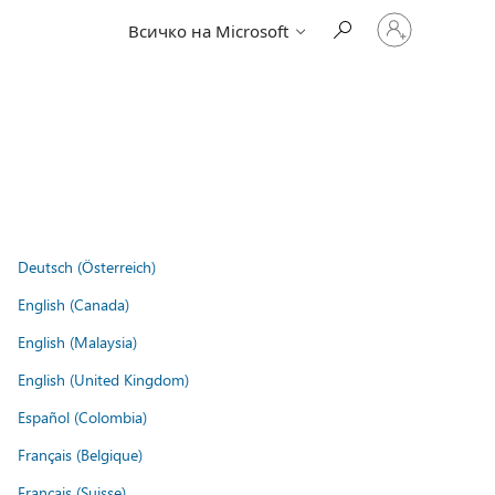
Влезте
Всичко на Microsoft
във
вашия
акаунт
Deutsch (Österreich)
English (Canada)
English (Malaysia)
English (United Kingdom)
Español (Colombia)
Français (Belgique)
Français (Suisse)