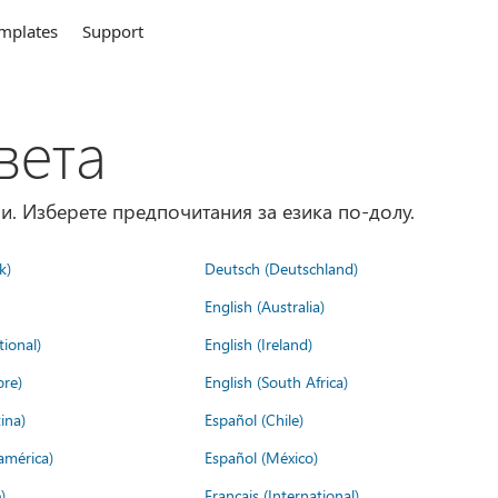
mplates
Support
вета
и. Изберете предпочитания за езика по-долу.
k)
Deutsch (Deutschland)
English (Australia)
tional)
English (Ireland)
ore)
English (South Africa)
ina)
Español (Chile)
américa)
Español (México)
)
Français (International)