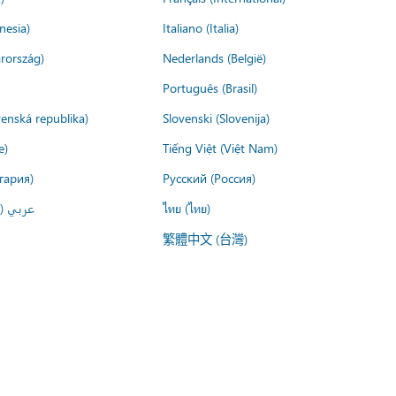
nesia)
Italiano (Italia)
rország)
Nederlands (België)
Português (Brasil)
venská republika)
Slovenski (Slovenija)
e)
Tiếng Việt (Việt Nam)
гария)
Русский (Россия)
عربي ()
ไทย (ไทย)
繁體中文 (台灣)