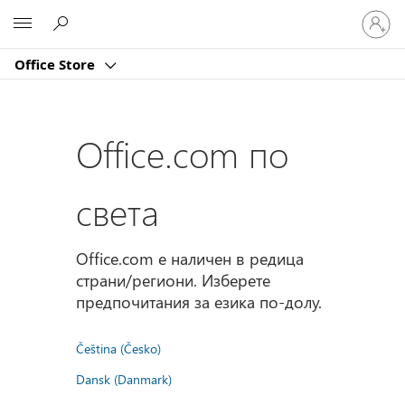
Влезте
Microsoft
във
вашия
Office Store
акаунт
Office.com по
света
Office.com е наличен в редица
страни/региони. Изберете
предпочитания за езика по-долу.
Čeština (Česko)
Dansk (Danmark)