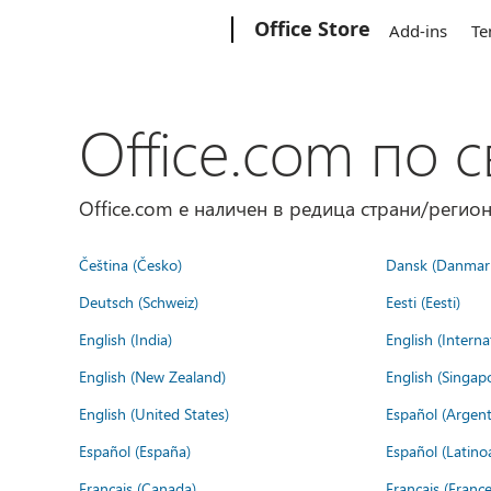
Microsoft
Office Store
Add-ins
Te
Office.com по с
Office.com е наличен в редица страни/регион
Čeština (Česko)
Dansk (Danmar
Deutsch (Schweiz)
Eesti (Eesti)
English (India)
English (Interna
English (New Zealand)
English (Singap
English (United States)
Español (Argent
Español (España)
Español (Latino
Français (Canada)
Français (France