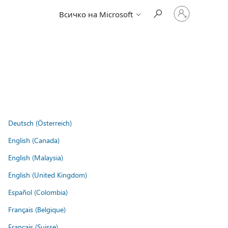
Влезте
Всичко на Microsoft
във
вашия
акаунт
Deutsch (Österreich)
English (Canada)
English (Malaysia)
English (United Kingdom)
Español (Colombia)
Français (Belgique)
Français (Suisse)