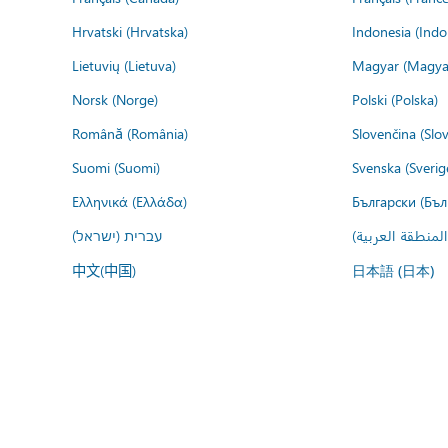
Hrvatski (Hrvatska)
Indonesia (Indo
Lietuvių (Lietuva)
Magyar (Magya
Norsk (Norge)
Polski (Polska)
Română (România)
Slovenčina (Slo
Suomi (Suomi)
Svenska (Sverig
Ελληνικά (Ελλάδα)
Български (Бъл
المنطقة العربية
עברית (ישראל)
中文(中国)
日本語 (日本)