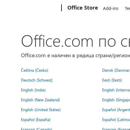
Microsoft
Office Store
Add-ins
Te
Office.com по с
Office.com е наличен в редица страни/регион
Čeština (Česko)
Dansk (Danmar
Deutsch (Schweiz)
Eesti (Eesti)
English (India)
English (Interna
English (New Zealand)
English (Singap
English (United States)
Español (Argent
Español (España)
Español (Latino
Français (Canada)
Français (France