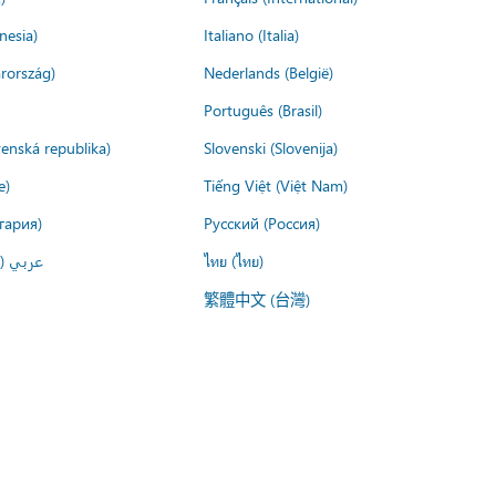
nesia)
Italiano (Italia)
rország)
Nederlands (België)
Português (Brasil)
venská republika)
Slovenski (Slovenija)
e)
Tiếng Việt (Việt Nam)
гария)
Русский (Россия)
عربي ()
ไทย (ไทย)
繁體中文 (台灣)