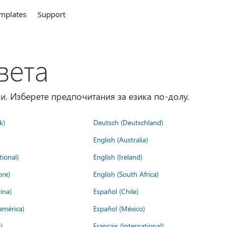
mplates
Support
вета
и. Изберете предпочитания за езика по-долу.
k)
Deutsch (Deutschland)
English (Australia)
tional)
English (Ireland)
ore)
English (South Africa)
ina)
Español (Chile)
américa)
Español (México)
)
Français (International)