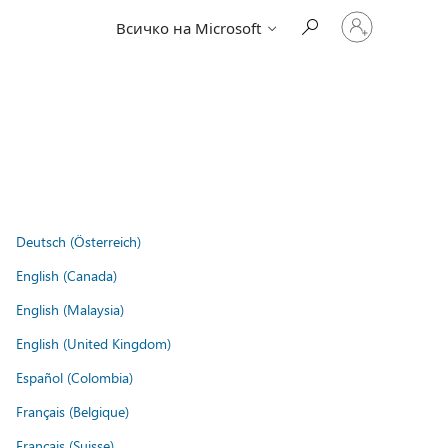
Влезте
Всичко на Microsoft
във
вашия
акаунт
Deutsch (Österreich)
English (Canada)
English (Malaysia)
English (United Kingdom)
Español (Colombia)
Français (Belgique)
Français (Suisse)