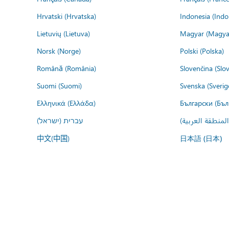
Hrvatski (Hrvatska)
Indonesia (Indo
Lietuvių (Lietuva)
Magyar (Magya
Norsk (Norge)
Polski (Polska)
Română (România)
Slovenčina (Slo
Suomi (Suomi)
Svenska (Sverig
Ελληνικά (Ελλάδα)
Български (Бъл
المنطقة العربية
עברית (ישראל)
中文(中国)
日本語 (日本)