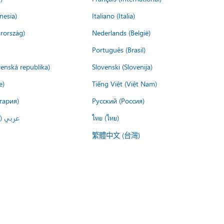
nesia)
Italiano (Italia)
rország)
Nederlands (België)
Português (Brasil)
venská republika)
Slovenski (Slovenija)
e)
Tiếng Việt (Việt Nam)
гария)
Русский (Россия)
عربي ()
ไทย (ไทย)
繁體中文 (台灣)