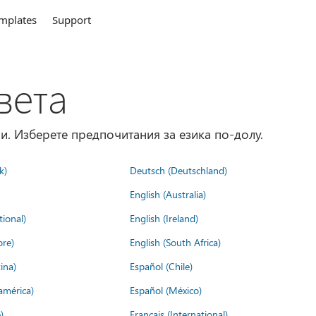
mplates
Support
вета
и. Изберете предпочитания за езика по-долу.
k)
Deutsch (Deutschland)
English (Australia)
tional)
English (Ireland)
ore)
English (South Africa)
ina)
Español (Chile)
américa)
Español (México)
)
Français (International)