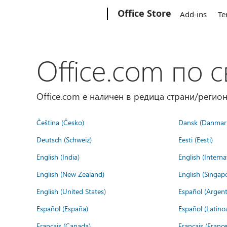
Microsoft
Office Store
Add-ins
Te
Office.com по с
Office.com е наличен в редица страни/регион
Čeština (Česko)
Dansk (Danmar
Deutsch (Schweiz)
Eesti (Eesti)
English (India)
English (Interna
English (New Zealand)
English (Singap
English (United States)
Español (Argent
Español (España)
Español (Latino
Français (Canada)
Français (France