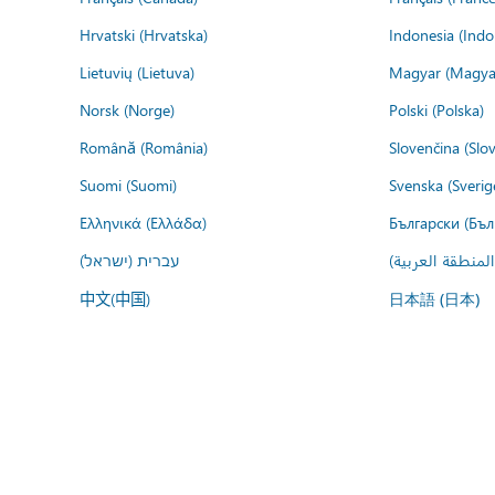
Hrvatski (Hrvatska)
Indonesia (Indo
Lietuvių (Lietuva)
Magyar (Magya
Norsk (Norge)
Polski (Polska)
Română (România)
Slovenčina (Slo
Suomi (Suomi)
Svenska (Sverig
Ελληνικά (Ελλάδα)
Български (Бъл
المنطقة العربية
עברית (ישראל)
中文(中国)
日本語 (日本)