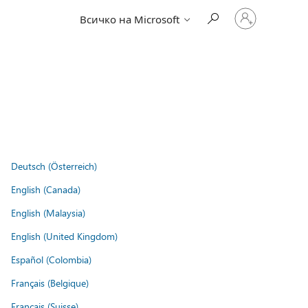
Влезте
Всичко на Microsoft
във
вашия
акаунт
Deutsch (Österreich)
English (Canada)
English (Malaysia)
English (United Kingdom)
Español (Colombia)
Français (Belgique)
Français (Suisse)