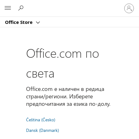
Влезте
Microsoft
във
вашия
Office Store
акаунт
Office.com по
света
Office.com е наличен в редица
страни/региони. Изберете
предпочитания за езика по-долу.
Čeština (Česko)
Dansk (Danmark)