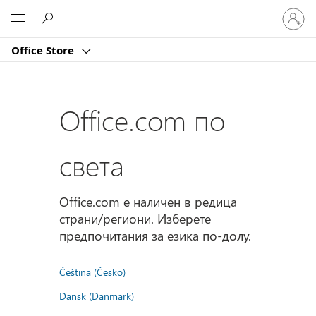
Влезте
Microsoft
във
вашия
Office Store
акаунт
Office.com по
света
Office.com е наличен в редица
страни/региони. Изберете
предпочитания за езика по-долу.
Čeština (Česko)
Dansk (Danmark)