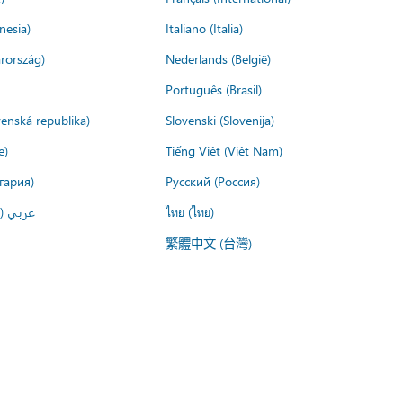
nesia)
Italiano (Italia)
rország)
Nederlands (België)
Português (Brasil)
venská republika)
Slovenski (Slovenija)
e)
Tiếng Việt (Việt Nam)
гария)
Русский (Россия)
عربي ()
ไทย (ไทย)
繁體中文 (台灣)