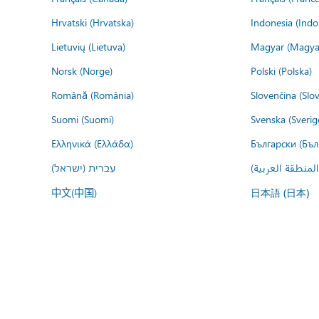
Hrvatski (Hrvatska)
Indonesia (Indo
Lietuvių (Lietuva)
Magyar (Magya
Norsk (Norge)
Polski (Polska)
Română (România)
Slovenčina (Slo
Suomi (Suomi)
Svenska (Sverig
Ελληνικά (Ελλάδα)
Български (Бъл
المنطقة العربية
עברית (ישראל)
中文(中国)
日本語 (日本)