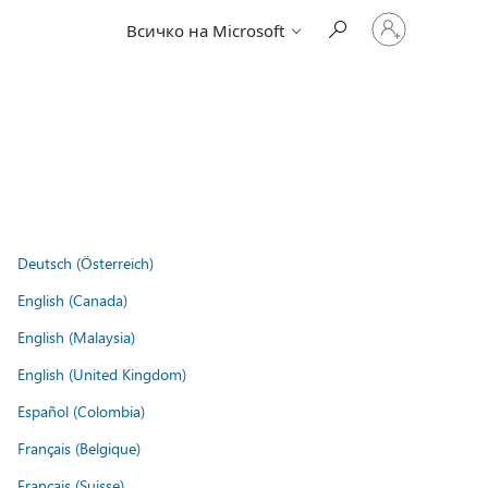
Влезте
Всичко на Microsoft
във
вашия
акаунт
Deutsch (Österreich)
English (Canada)
English (Malaysia)
English (United Kingdom)
Español (Colombia)
Français (Belgique)
Français (Suisse)