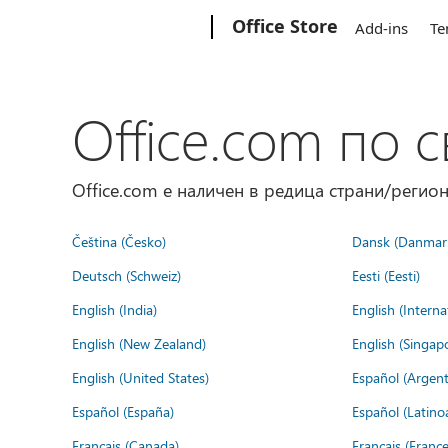
Microsoft
Office Store
Add-ins
Te
Office.com по с
Office.com е наличен в редица страни/регион
Čeština (Česko)
Dansk (Danmar
Deutsch (Schweiz)
Eesti (Eesti)
English (India)
English (Interna
English (New Zealand)
English (Singap
English (United States)
Español (Argent
Español (España)
Español (Latino
Français (Canada)
Français (France