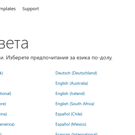
mplates
Support
вета
и. Изберете предпочитания за езика по-долу.
k)
Deutsch (Deutschland)
English (Australia)
tional)
English (Ireland)
ore)
English (South Africa)
ina)
Español (Chile)
américa)
Español (México)
)
Français (International)