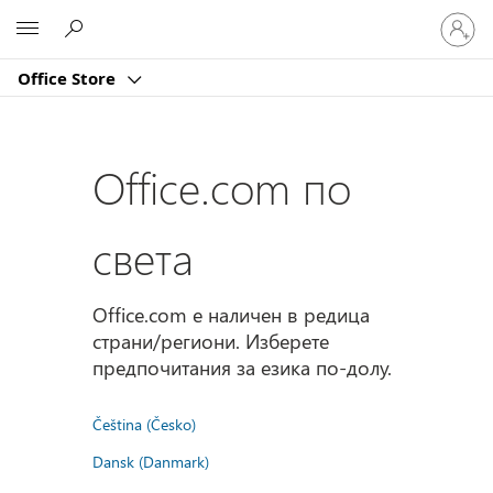
Влезте
Microsoft
във
вашия
Office Store
акаунт
Office.com по
света
Office.com е наличен в редица
страни/региони. Изберете
предпочитания за езика по-долу.
Čeština (Česko)
Dansk (Danmark)