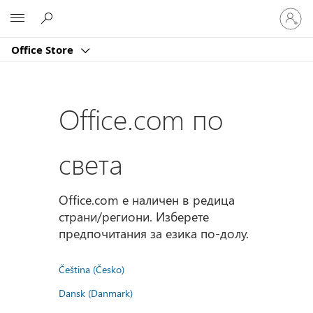
Влезте
Microsoft
във
вашия
Office Store
акаунт
Office.com по
света
Office.com е наличен в редица
страни/региони. Изберете
предпочитания за езика по-долу.
Čeština (Česko)
Dansk (Danmark)