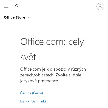
Přihlast
Microsoft
se
ke
Office Store
svému
účtu
Office.com: celý
svět
Office.com je k dispozici v různých
zemích/oblastech. Zvolte si dole
jazykové preference.
Čeština (Česko)
Dansk (Danmark)