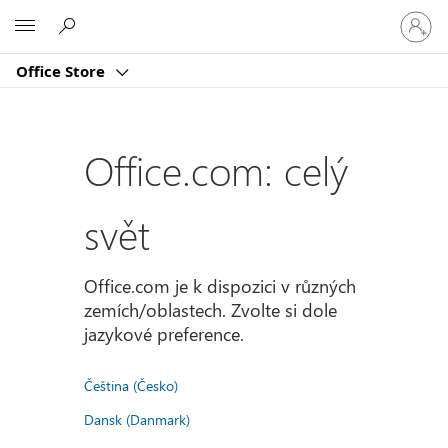
Přihlast
Microsoft
se
ke
Office Store
svému
účtu
Office.com: celý
svět
Office.com je k dispozici v různých
zemích/oblastech. Zvolte si dole
jazykové preference.
Čeština (Česko)
Dansk (Danmark)