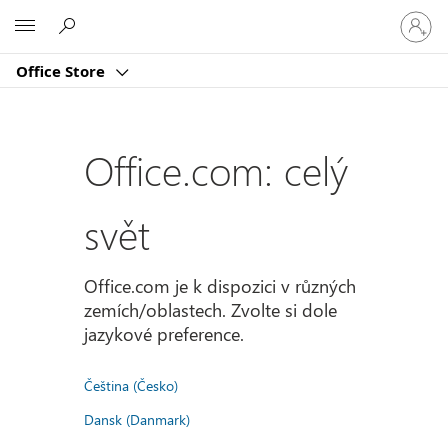
Přihlast
Microsoft
se
ke
Office Store
svému
účtu
Office.com: celý
svět
Office.com je k dispozici v různých
zemích/oblastech. Zvolte si dole
jazykové preference.
Čeština (Česko)
Dansk (Danmark)