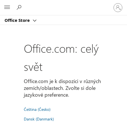
Přihlast
Microsoft
se
ke
Office Store
svému
účtu
Office.com: celý
svět
Office.com je k dispozici v různých
zemích/oblastech. Zvolte si dole
jazykové preference.
Čeština (Česko)
Dansk (Danmark)