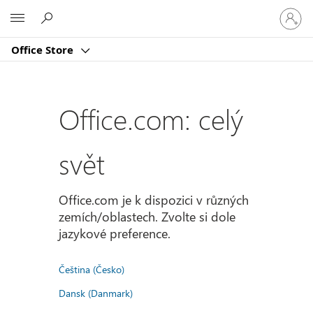
Přihlast
Microsoft
se
ke
Office Store
svému
účtu
Office.com: celý
svět
Office.com je k dispozici v různých
zemích/oblastech. Zvolte si dole
jazykové preference.
Čeština (Česko)
Dansk (Danmark)