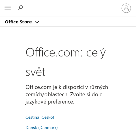
Přihlast
Microsoft
se
ke
Office Store
svému
účtu
Office.com: celý
svět
Office.com je k dispozici v různých
zemích/oblastech. Zvolte si dole
jazykové preference.
Čeština (Česko)
Dansk (Danmark)