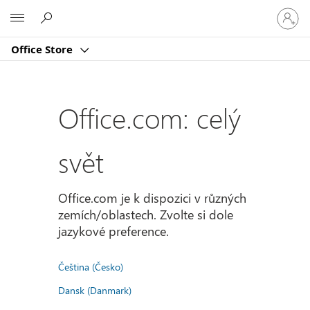
Přihlast
Microsoft
se
ke
Office Store
svému
účtu
Office.com: celý
svět
Office.com je k dispozici v různých
zemích/oblastech. Zvolte si dole
jazykové preference.
Čeština (Česko)
Dansk (Danmark)