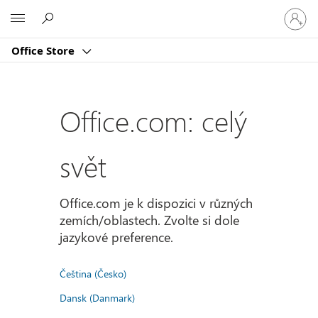
Přihlast
Microsoft
se
ke
Office Store
svému
účtu
Office.com: celý
svět
Office.com je k dispozici v různých
zemích/oblastech. Zvolte si dole
jazykové preference.
Čeština (Česko)
Dansk (Danmark)