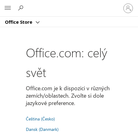
Přihlast
Microsoft
se
ke
Office Store
svému
účtu
Office.com: celý
svět
Office.com je k dispozici v různých
zemích/oblastech. Zvolte si dole
jazykové preference.
Čeština (Česko)
Dansk (Danmark)