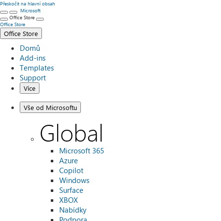
Přeskočit na hlavní obsah
Microsoft
Office Store
Office Store
Office Store
Domů
Add-ins
Templates
Support
Více
Vše od Microsoftu
Global
Microsoft 365
Azure
Copilot
Windows
Surface
XBOX
Nabídky
Podpora