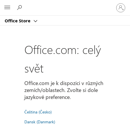
Přihlast
Microsoft
se
ke
Office Store
svému
účtu
Office.com: celý
svět
Office.com je k dispozici v různých
zemích/oblastech. Zvolte si dole
jazykové preference.
Čeština (Česko)
Dansk (Danmark)