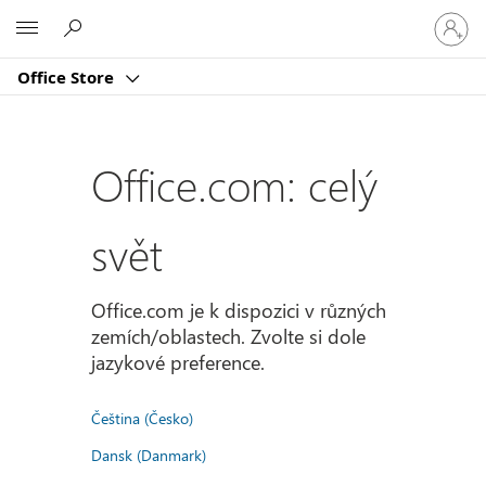
Přihlast
Microsoft
se
ke
Office Store
svému
účtu
Office.com: celý
svět
Office.com je k dispozici v různých
zemích/oblastech. Zvolte si dole
jazykové preference.
Čeština (Česko)
Dansk (Danmark)