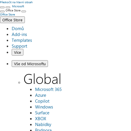
Přeskočit na hlavní obsah
Microsoft
Office Store
Office Store
Office Store
Domů
Add-ins
Templates
Support
Více
Vše od Microsoftu
Global
Microsoft 365
Azure
Copilot
Windows
Surface
XBOX
Nabídky
Podpora