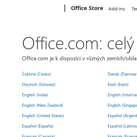
Microsoft
Office Store
Add-ins
Te
Office.com: celý
Office.com je k dispozici v různých zemích/oblas
Čeština (Česko)
Dansk (Danmar
Deutsch (Schweiz)
Eesti (Eesti)
English (India)
English (Interna
English (New Zealand)
English (Singap
English (United States)
Español (Argent
Español (España)
Español (Latino
Français (Canada)
Français (France