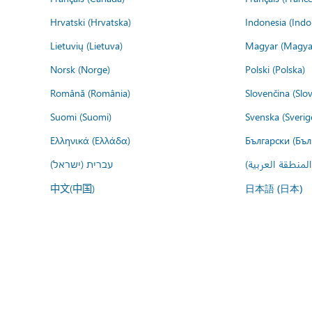
Hrvatski (Hrvatska)
Indonesia (Indo
Lietuvių (Lietuva)
Magyar (Magya
Norsk (Norge)
Polski (Polska)
Română (România)
Slovenčina (Slo
Suomi (Suomi)
Svenska (Sverig
Ελληνικά (Ελλάδα)
Български (Бъл
المنطقة العربية
עברית (ישראל)
中文(中国)
日本語 (日本)