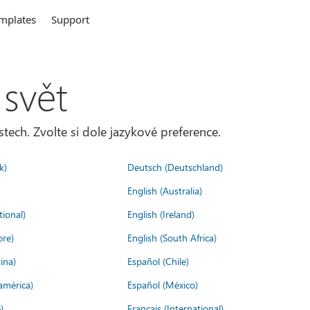
mplates
Support
 svět
tech. Zvolte si dole jazykové preference.
k)
Deutsch (Deutschland)
English (Australia)
tional)
English (Ireland)
ore)
English (South Africa)
ina)
Español (Chile)
américa)
Español (México)
)
Français (International)