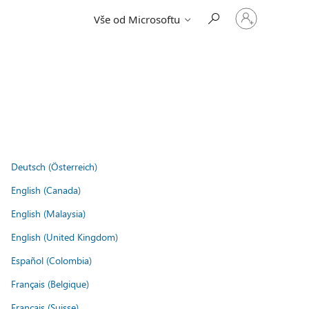
Přihlaste
Vše od Microsoftu
se
ke
svému
účtu
Deutsch (Österreich)
English (Canada)
English (Malaysia)
English (United Kingdom)
Español (Colombia)
Français (Belgique)
Français (Suisse)