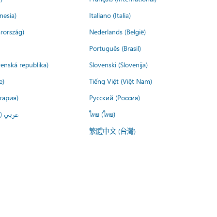
nesia)
Italiano (Italia)
rország)
Nederlands (België)
Português (Brasil)
venská republika)
Slovenski (Slovenija)
e)
Tiếng Việt (Việt Nam)
гария)
Русский (Россия)
عربي ()
ไทย (ไทย)
繁體中文 (台灣)