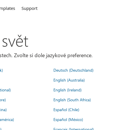
mplates
Support
 svět
tech. Zvolte si dole jazykové preference.
k)
Deutsch (Deutschland)
English (Australia)
tional)
English (Ireland)
ore)
English (South Africa)
ina)
Español (Chile)
américa)
Español (México)
)
Français (International)