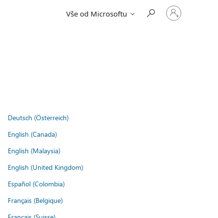
Přihlaste
Vše od Microsoftu
se
ke
svému
účtu
Deutsch (Österreich)
English (Canada)
English (Malaysia)
English (United Kingdom)
Español (Colombia)
Français (Belgique)
Français (Suisse)