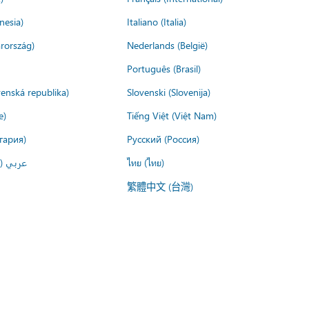
nesia)
Italiano (Italia)
rország)
Nederlands (België)
Português (Brasil)
venská republika)
Slovenski (Slovenija)
e)
Tiếng Việt (Việt Nam)
гария)
Русский (Россия)
عربي ()
ไทย (ไทย)
繁體中文 (台灣)