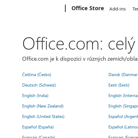
Microsoft
Office Store
Add-ins
Te
Office.com: celý
Office.com je k dispozici v různých zemích/oblas
Čeština (Česko)
Dansk (Danmar
Deutsch (Schweiz)
Eesti (Eesti)
English (India)
English (Interna
English (New Zealand)
English (Singap
English (United States)
Español (Argent
Español (España)
Español (Latino
Français (Canada)
Français (France