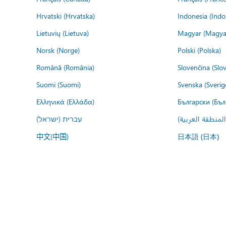
Hrvatski (Hrvatska)
Indonesia (Indo
Lietuvių (Lietuva)
Magyar (Magya
Norsk (Norge)
Polski (Polska)
Română (România)
Slovenčina (Slo
Suomi (Suomi)
Svenska (Sverig
Ελληνικά (Ελλάδα)
Български (Бъл
المنطقة العربية
עברית (ישראל)
中文(中国)
日本語 (日本)